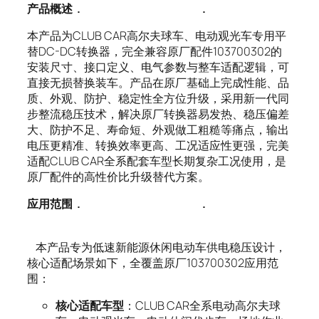
产品概述
.
.
本产品为CLUB CAR高尔夫球车、电动观光车专用平
替DC-DC转换器，完全兼容原厂配件103700302的
安装尺寸、接口定义、电气参数与整车适配逻辑，可
直接无损替换装车。产品在原厂基础上完成性能、品
质、外观、防护、稳定性全方位升级，采用新一代同
步整流稳压技术，解决原厂转换器易发热、稳压偏差
大、防护不足、寿命短、外观做工粗糙等痛点，输出
电压更精准、转换效率更高、工况适应性更强，完美
适配CLUB CAR全系配套车型长期复杂工况使用，是
原厂配件的高性价比升级替代方案。
应用范围
.
.
本产品专为低速新能源休闲电动车供电稳压设计，
核心适配场景如下，全覆盖原厂103700302应用范
围：
核心适配车型
：CLUB CAR全系电动高尔夫球