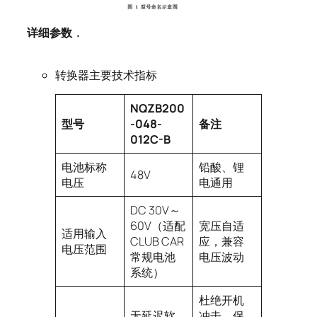
详细参数
.
转换器主要技术指标
NQZB200
型号
-048-
备注
012C-B
电池标称
铅酸、锂
48V
电压
电通用
DC 30V～
60V（适配
宽压自适
适用输入
CLUB CAR
应，兼容
电压范围
常规电池
电压波动
系统）
杜绝开机
无延迟软
冲击，保