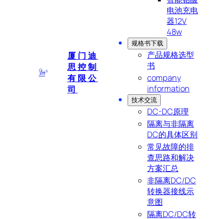
电池充电
器12V
48w
规格书下载
产品规格选型
厦门迪
书
思控制
有限公
company
information
司
技术交流
DC-DC原理
隔离与非隔离
DC的具体区别
常见故障的排
查思路和解决
方案汇总
非隔离DC/DC
转换器接线示
意图
隔离DC/DC转