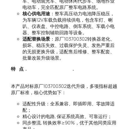
车、电动观光车、电动休闲代步车、场地作业
电动车，完全匹配原厂整车电路系统。
核心供电用途
：整车高压动力电池降压稳压，
为车辆12V车载负载持续供电，包含车灯、喇
叭、仪表盘、中控电路、倒车系统、车载小电
器、整车控制辅助回路等设备。
适配替换场景
：原厂103700302转换器老化、
损坏、稳压失效、过载保护失灵、发热严重后
的无损更换升级，适配售后维修、整车配套、
批量改装升级场景。
特
点
.
.
本产品对标原厂103700302迭代升级，多项指标超越
原厂标准，核心优势如下：
适配性升级：全系兼容、即插即用、零故障适
配；
精心设计的电路, 保证系统高效、可靠运行；
同步整流, 转换效率≥90%，优于其他同类应用
产品；