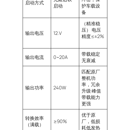
启动方式
启动
护车载设
备
（精准稳
压） 电压
输出电压
12.V
精度≤±2%
带载稳定
输出电流
0~20A
无衰减
匹配原厂
整机功
率，冗余
输出功率
240W
升级 峰值
带载能力
更强
优于原
转换效率
≥90%
厂，低损
（满载）
耗低发热