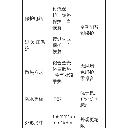
过流保
护、短路
保护电路
保护、自
全功能智
恢复
能保护
带过欠压
过 欠 压保
保护、自
护
恢复
铝合金壳
无风扇、
体自散热
散热方式
免维护、
+空气对流
零噪音
散热
优于原厂
防水等级
IP67
户外防护
标准
158mm*65
外观更精
外形尺寸
mm*46m
致