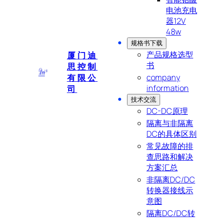
电池充电
器12V
48w
规格书下载
产品规格选型
厦门迪
书
思控制
有限公
company
information
司
技术交流
DC-DC原理
隔离与非隔离
DC的具体区别
常见故障的排
查思路和解决
方案汇总
非隔离DC/DC
转换器接线示
意图
隔离DC/DC转