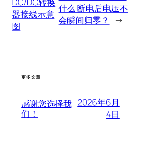
DC/DC转换
什么 断电后电压不
器接线示意
会瞬间归零？
→
图
更多文章
2026年6月
感谢您选择我
们！
4日