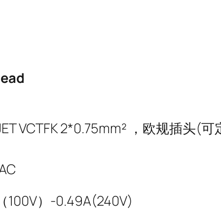
lead
ET VCTFK 2*0.75mm² ，欧规插
AC
 （100V）-0.49A(240V)