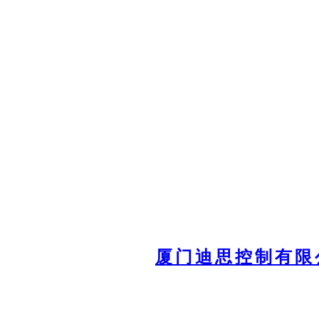
跳
至
内
容
厦门迪思控制有限