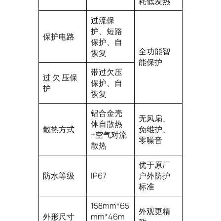
耗低发热
过流保
护、短路
保护电路
保护、自
全功能智
恢复
能保护
带过欠压
过 欠 压保
保护、自
护
恢复
铝合金壳
无风扇、
体自散热
散热方式
免维护、
+空气对流
零噪音
散热
优于原厂
防水等级
IP67
户外防护
标准
158mm*65
外观更精
外形尺寸
mm*46m