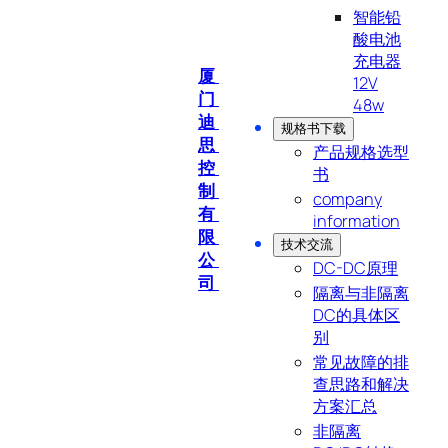
智能铅
酸电池
充电器
厦
12V
门
48w
迪
规格书下载
思
产品规格选型
控
书
制
company
有
information
限
技术交流
公
DC-DC原理
司
隔离与非隔离
DC的具体区
别
常见故障的排
查思路和解决
方案汇总
非隔离