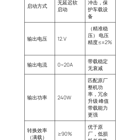
无延迟软
冲击，保
启动方式
启动
护车载设
备
（精准稳
压） 电压
输出电压
12.V
精度≤±2%
带载稳定
输出电流
0~20A
无衰减
匹配原厂
整机功
率，冗余
输出功率
240W
升级 峰值
带载能力
更强
优于原
转换效率
≥90%
厂，低损
（满载）