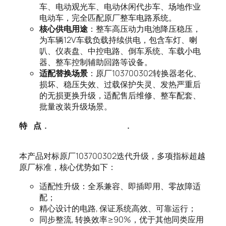
车、电动观光车、电动休闲代步车、场地作业
电动车，完全匹配原厂整车电路系统。
核心供电用途
：整车高压动力电池降压稳压，
为车辆12V车载负载持续供电，包含车灯、喇
叭、仪表盘、中控电路、倒车系统、车载小电
器、整车控制辅助回路等设备。
适配替换场景
：原厂103700302转换器老化、
损坏、稳压失效、过载保护失灵、发热严重后
的无损更换升级，适配售后维修、整车配套、
批量改装升级场景。
特
点
.
.
本产品对标原厂103700302迭代升级，多项指标超越
原厂标准，核心优势如下：
适配性升级：全系兼容、即插即用、零故障适
配；
精心设计的电路, 保证系统高效、可靠运行；
同步整流, 转换效率≥90%，优于其他同类应用