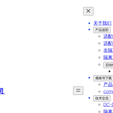
关于我们
产品选型
适配C
适配C
非隔
隔离
启动
规格书下载
产品
司
comp
技术交流
DC
隔离