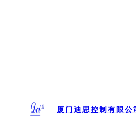
跳
至
内
容
厦门迪思控制有限公