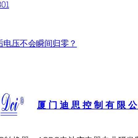
301
后电压不会瞬间归零？
厦门迪思控制有限