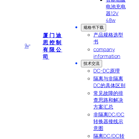
电池充电
器12V
48w
规格书下载
产品规格选型
厦门迪
书
思控制
有限公
company
information
司
技术交流
DC-DC原理
隔离与非隔离
DC的具体区别
常见故障的排
查思路和解决
方案汇总
非隔离DC/DC
转换器接线示
意图
隔离DC/DC转