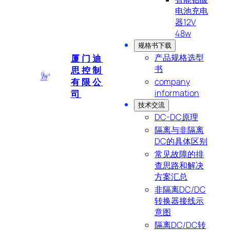
电池充电
器12V
48w
规格书下载
产品规格选型
厦门迪
书
思控制
有限公
company
information
司
技术交流
DC-DC原理
隔离与非隔离
DC的具体区别
常见故障的排
查思路和解决
方案汇总
非隔离DC/DC
转换器接线示
意图
隔离DC/DC转